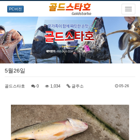
PC버전
5월26일
골드스타호
0
1,034
글주소
05-26