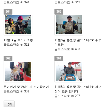
골드스타호
394
골드스타호
343
364
363
11월14일 주꾸미조황
11월8일 홍원항 골드스타2호 주꾸
골드스타호
322
미조황
골드스타호
403
362
361
문어인가 주꾸미인가 변이종인가
11월8일 홍원항 골드스타1호 갑오
골드스타호
301
징어 조황 입니다
골드스타호
297
목록