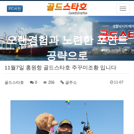
PC버전
오랜경험과 노련한 포인트
공략으로
11월7일 홍원항 골드스타호 주꾸미조황 입니다
즐거운 출조를 약속드립니다!
골드스타호
0
256
글주소
11-07