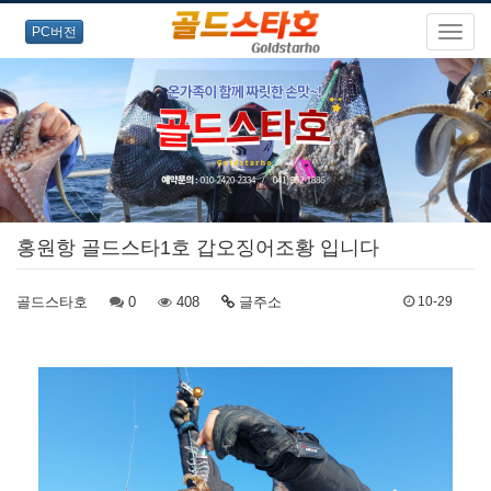
PC버전
오랜경험과 노련한 포인트
공략으로
홍원항 골드스타1호 갑오징어조황 입니다
즐거운 출조를 약속드립니다!
골드스타호
0
408
글주소
10-29