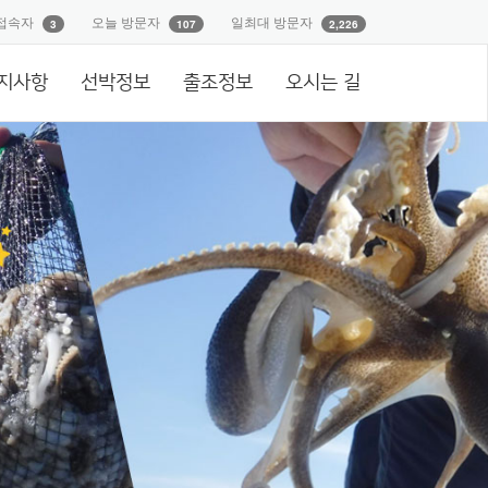
접속자
오늘 방문자
일최대 방문자
3
107
2,226
지사항
선박정보
출조정보
오시는 길