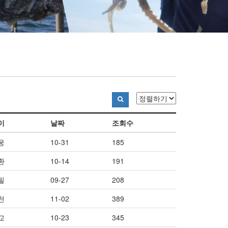
이
날짜
조회수
웅
10-31
185
환
10-14
191
필
09-27
208
천
11-02
389
교
10-23
345