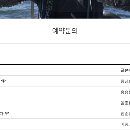
예약문의
글쓴
황장
홍승
임종
니다
권순
이중