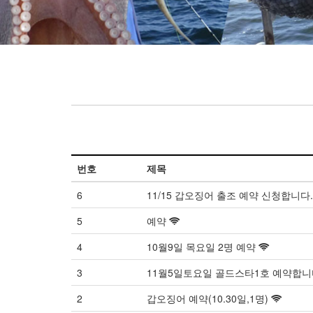
번호
제목
6
11/15 갑오징어 출조 예약 신청합니다.
5
예약
4
10월9일 목요일 2명 예약
3
11월5일토요일 골드스타1호 예약합
2
갑오징어 예약(10.30일,1명)