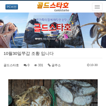
PC버전
오랜경험과 노련한 포인트
공략으로
10월30일쭈갑 조황 입니다
즐거운 출조를 약속드립니다!
골드스타호
0
331
글주소
10-30