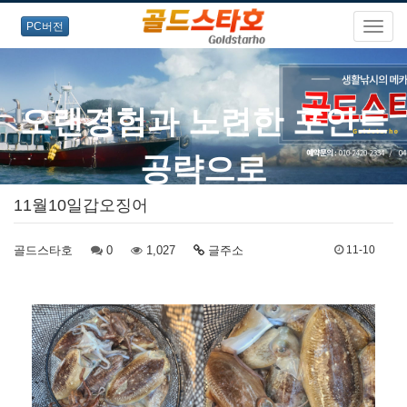
PC버전
오랜경험과 노련한 포인트
공략으로
11월10일갑오징어
즐거운 출조를 약속드립니다!
골드스타호
0
1,027
글주소
11-10