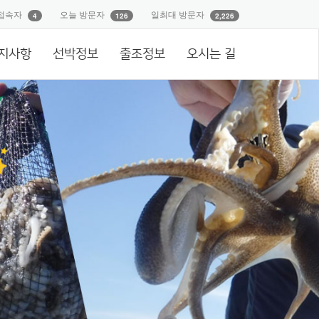
접속자
오늘 방문자
일최대 방문자
4
126
2,226
지사항
선박정보
출조정보
오시는 길