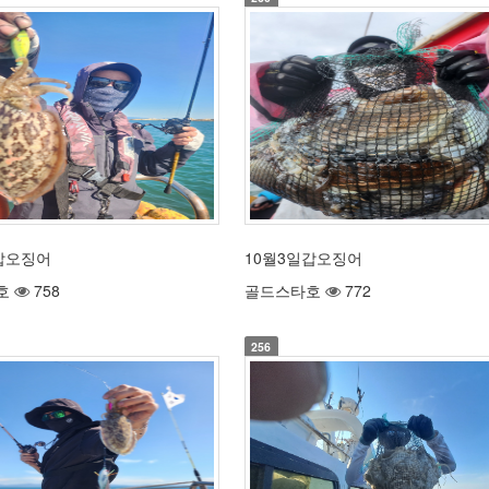
갑오징어
10월3일갑오징어
호
758
골드스타호
772
256