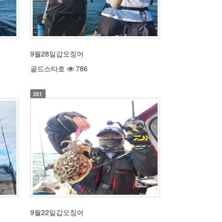
9월28일갑오징어
골드스타호
786
251
9월22일갑오징어