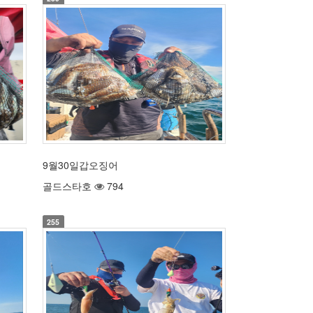
9월30일갑오징어
골드스타호
794
255