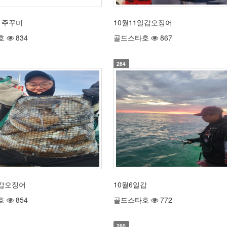
일 주꾸미
10월11일갑오징어
호
834
골드스타호
867
264
 갑오징어
10월6일갑
호
854
골드스타호
772
260