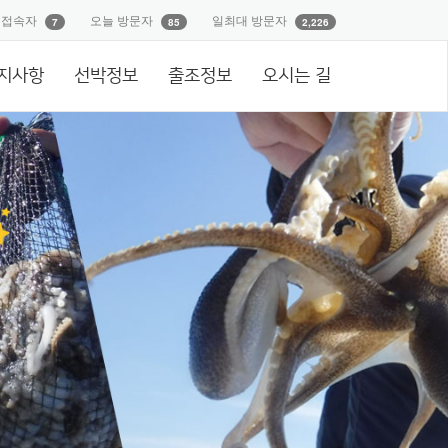
재접속자
오늘 방문자
일최대 방문자
7
85
2,226
지사항
선박정보
출조정보
오시는 길