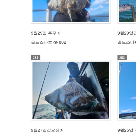
9월29일 주꾸미
9월29일
골드스타호
802
골드스타
254
253
9월27일갑오징어
9월25일