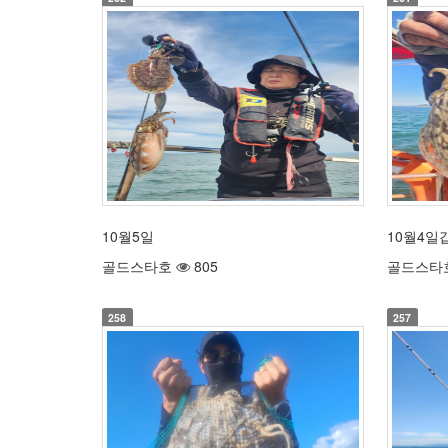
10월5일
10월4일
골드스타호
805
골드스타
258
257