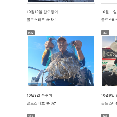
10월12일 갑오징어
10월11
골드스타호
841
골드스타
266
265
10월9일 쭈꾸미
10월9일
골드스타호
821
골드스타
262
261