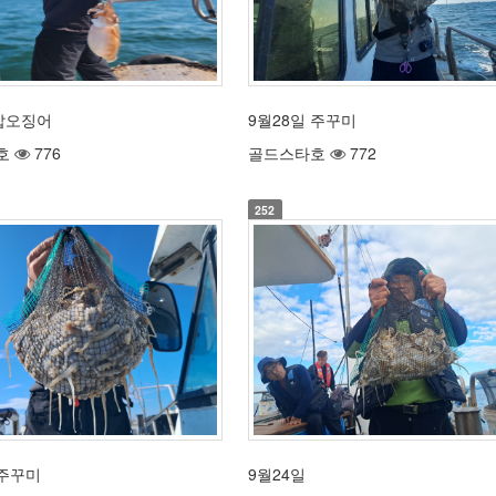
갑오징어
9월28일 주꾸미
호
776
골드스타호
772
252
 주꾸미
9월24일