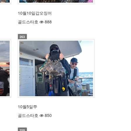
10월10일갑오징어
골드스타호
888
263
10월5일쭈
골드스타호
850
259