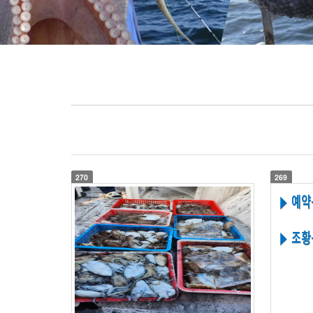
270
269