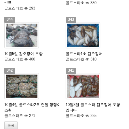
~!!!!
골드스타호
380
골드스타호
293
344
343
10월5일 갑오징어 조황
골드스타1호 갑오징어
골드스타호
400
골드스타호
310
342
341
10월4일 골드스타2호 연일 망탱이
10월3일 골드스타 갑오징어 조황
조황
입니다
골드스타호
271
골드스타호
285
목록