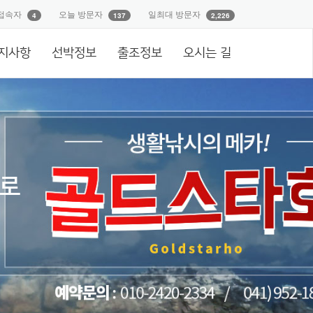
접속자
오늘 방문자
일최대 방문자
4
137
2,226
지사항
선박정보
출조정보
오시는 길
으로