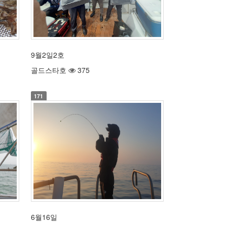
9월2일2호
골드스타호
375
171
6월16일