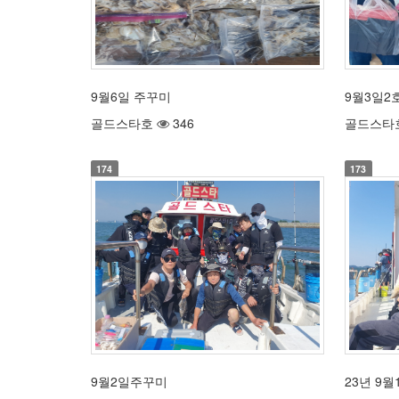
9월6일 주꾸미
9월3일2
골드스타호
346
골드스타
174
173
9월2일주꾸미
23년 9