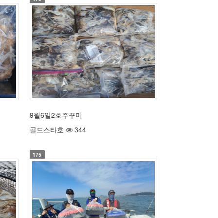
9월6일2호주꾸미
골드스타호
344
175