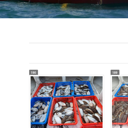
190
189