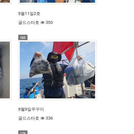
9월11일2호
골드스타호
350
183
9월9일주꾸미
골드스타호
336
179