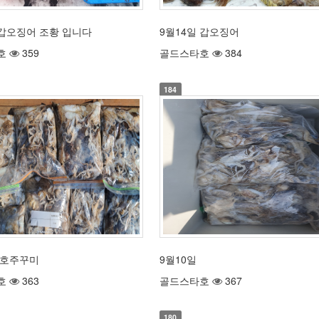
 갑오징어 조황 입니다
9월14일 갑오징어
호
359
골드스타호
384
184
2호주꾸미
9월10일
호
363
골드스타호
367
180