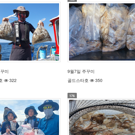
주꾸미
9월7일 주꾸미
호
322
골드스타호
350
176