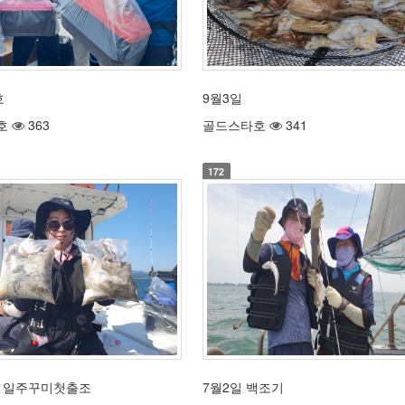
호
9월3일
호
363
골드스타호
341
172
월1일주꾸미첫출조
7월2일 백조기