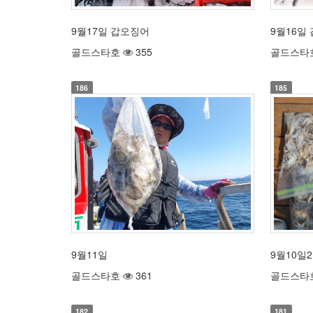
9월17일 갑오징어
9월16일
골드스타호
355
골드스타
186
185
9월11일
9월10일
골드스타호
361
골드스타
182
181