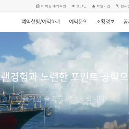
비회원 예약확인
로그인
회원가입
현재
예약현황/예약하기
예약문의
조황정보
공
랜경험과 노련한 포인트 공략
즐거운 출조를 약속드립니다!