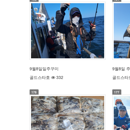
9월8일일주꾸미
9월8일 
골드스타호
332
골드스타
178
177