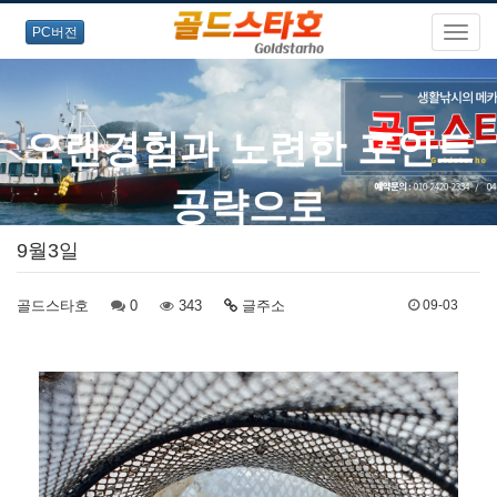
PC버전
9월3일
골드스타호
0
343
글주소
09-03