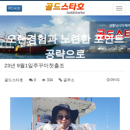
PC버전
23년 9월1일주꾸미첫출조
골드스타호
0
334
글주소
09-01