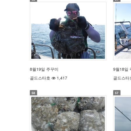
8월19일 주꾸미
9월18일
골드스타호
1,417
골드스타
58
57