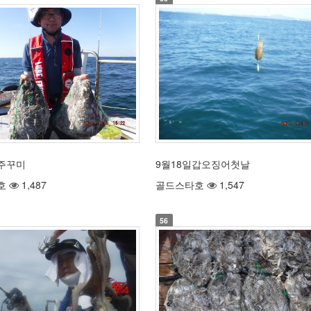
 주꾸미
9월18일갑오징어첫날
호
1,487
골드스타호
1,547
56