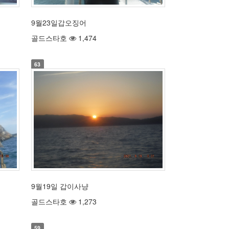
9월23일갑오징어
골드스타호
1,474
63
9월19일 갑이사냥
골드스타호
1,273
59