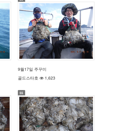
9월17일 주꾸미
골드스타호
1,623
55