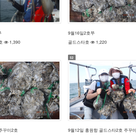
쭈
9월16일2호쭈
호
1,390
골드스타호
1,220
52
 주꾸미2호
9월12일 홍원항 골드스타2호 주꾸미