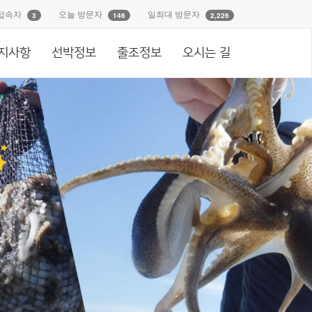
접속자
오늘 방문자
일최대 방문자
3
146
2,226
지사항
선박정보
출조정보
오시는 길