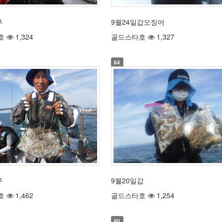
쭈
9월24일갑오징어
호
1,324
골드스타호
1,327
64
쭈
9월20일갑
호
1,462
골드스타호
1,254
60