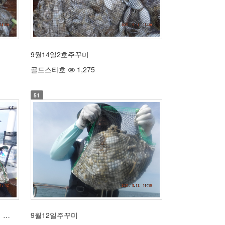
9월14일2호주꾸미
골드스타호
1,275
51
 …
9월12일주꾸미