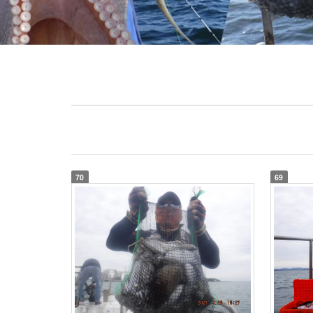
70
69