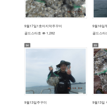
9월17일1호마지막주꾸미
9월16일
골드스타호
1,282
골드스타
54
53
9월13일주꾸미
9월13일