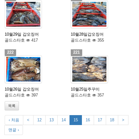
10월29일 갑오징어
10월28일갑오징어
골드스타호
417
골드스타호
355
222
221
10월26일 갑오징어
10월25일주꾸미
골드스타호
397
골드스타호
357
목록
‹ 처음
<
12
13
14
15
16
17
18
>
맨끝 ›