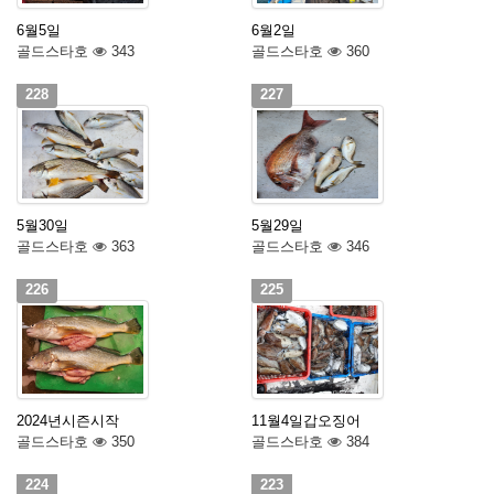
6월5일
6월2일
골드스타호
343
골드스타호
360
228
227
5월30일
5월29일
골드스타호
363
골드스타호
346
226
225
2024년시즌시작
11월4일갑오징어
골드스타호
350
골드스타호
384
224
223