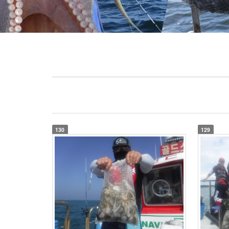
130
129