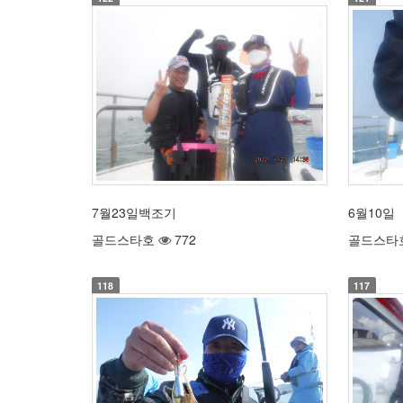
7월23일백조기
6월10일
골드스타호
772
골드스타
118
117