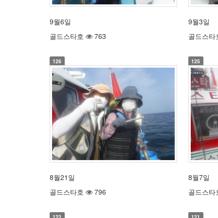
9월6일
9월3일
골드스타호
763
골드스타
126
125
8월21일
8월7일
골드스타호
796
골드스타
122
121