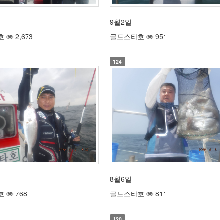
9월2일
호
2,673
골드스타호
951
124
8월6일
호
768
골드스타호
811
120