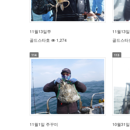
11월13일쭈
11월13일
골드스타호
1,274
골드스타
114
113
11월1일 주꾸미
10월31