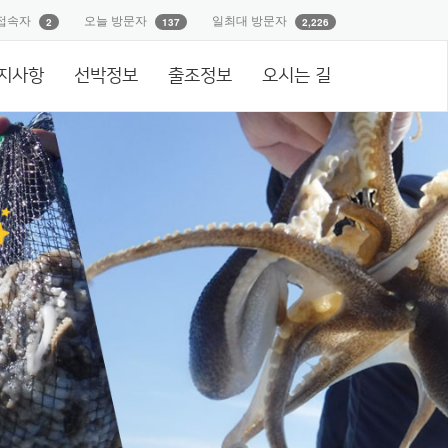
접속자
오늘 방문자
일최대 방문자
2
137
2,226
지사항
선박정보
출조정보
오시는 길
으로