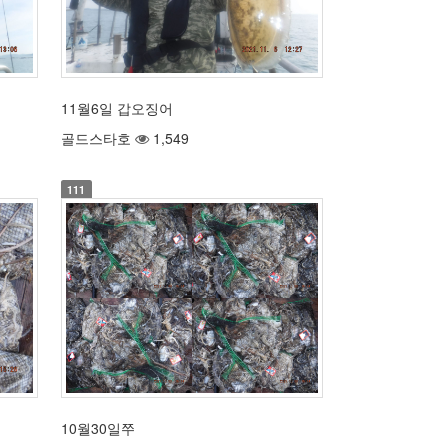
11월6일 갑오징어
골드스타호
1,549
111
10월30일쭈