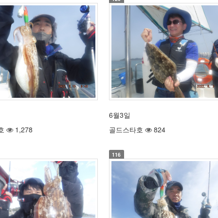
6월3일
호
1,278
골드스타호
824
116