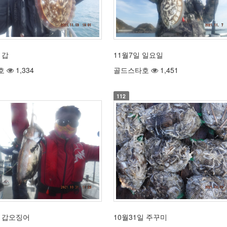
 갑
11월7일 일요일
호
1,334
골드스타호
1,451
112
일 갑오징어
10월31일 주꾸미