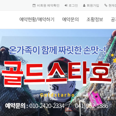
비회원 예약확인
로그인
회원가입
현재
예약현황/예약하기
예약문의
조황정보
공
랜경험과 노련한 포인트 공략
즐거운 출조를 약속드립니다!